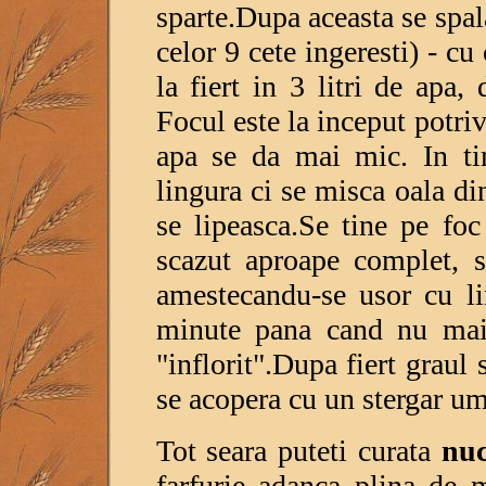
sparte.Dupa aceasta se spal
celor 9 cete ingeresti) - cu
la fiert in 3 litri de apa, 
Focul este la inceput potriv
apa se da mai mic. In ti
lingura ci se misca oala di
se lipeasca.Se tine pe fo
scazut aproape complet, 
amestecandu-se usor cu l
minute pana cand nu mai 
"inflorit".Dupa fiert graul 
se acopera cu un stergar um
Tot seara puteti curata
nuc
farfurie adanca plina de 