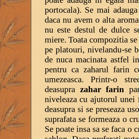
portocala). Se mai adauga
daca nu avem o alta aroma
nu este destul de dulce s
miere. Toata compozitia se
pe platouri, nivelandu-se 
de nuca macinata astfel in
pentru ca zaharul farin
umezeasca. Printr-o str
deasupra
zahar farin
pan
niveleaza cu ajutorul unei 
deasupra si se preseaza u
suprafata se formeaza o cru
Se poate insa sa se faca o c
sablon. Daca preferati pute