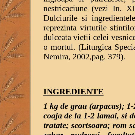
nestricaciune (vezi In. 
Dulciurile si ingredientel
reprezinta virtutile sfintil
dulceata vietii celei vesni
o mortul. (Liturgica Specia
Nemira, 2002,pag. 379).
INGREDIENTE
1 kg de grau (arpacas); 1
coaja de la 1-2 lamai, si d
tratate; scortsoara; rom sa
zahar pudra;si faculta