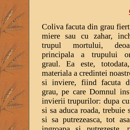
Coliva facuta din grau fiert
miere sau cu zahar, inch
trupul mortului, deo
principala a trupului o
graul. Ea este, totodata
materiala a credintei noast
si inviere, fiind facuta 
grau, pe care Domnul insu
invierii trupurilor: dupa c
si sa aduca roada, trebuie 
si sa putrezeasca, tot as
ingroapa si putrezeste, 