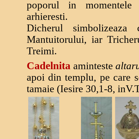
poporul in momentele i
arhieresti.
Dicherul simbolizeaza
Mantuitorului, iar Tricher
Treimi.
Cadelnita
aminteste
altar
apoi din templu, pe care 
tamaie (Iesire 30,1-8, inV.T