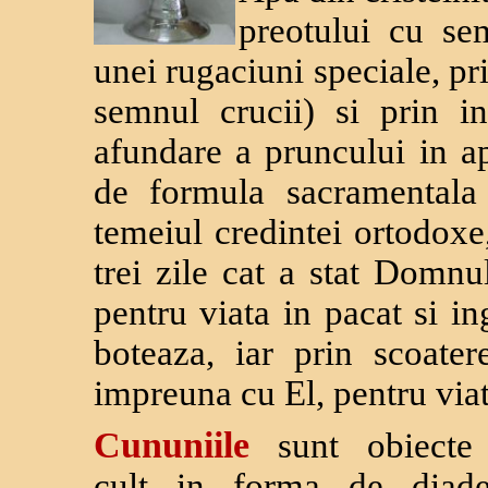
preotului cu sem
unei rugaciuni speciale, pr
semnul crucii) si prin in
afundare a pruncului in apa
de formula sacramental
temeiul credintei ortodoxe
trei zile cat a stat Domn
pentru viata in pacat si i
boteaza, iar prin scoater
impreuna cu El, pentru viat
Cununiile
sunt obiecte
cult in forma de diad