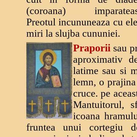
(coroana) imparateas
Preotul incununeaza cu el
miri la slujba cununiei.
Praporii
sau p
aproximativ 
latime sau si m
lemn, o prajina
cruce. pe aceas
Mantuitorul, s
icoana hramului
fruntea unui cortegiu 