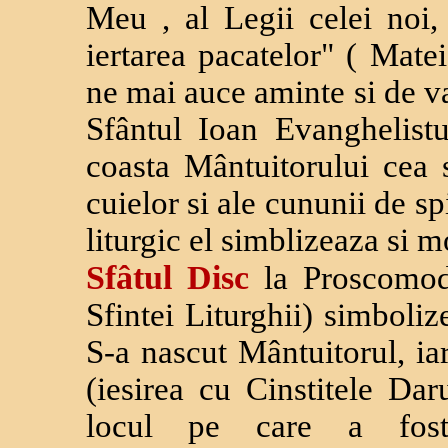
Meu , al Legii celei noi,
iertarea pacatelor" ( Matei
ne mai auce aminte si de va
Sfântul Ioan Evanghelistu
coasta Mântuitorului cea s
cuielor si ale cununii de s
liturgic el simblizeaza si 
Sfâtul Disc
la Proscomod
Sfintei Liturghii) simboliz
S-a nascut Mântuitorul, i
(iesirea cu Cinstitele Dar
locul pe care a fost