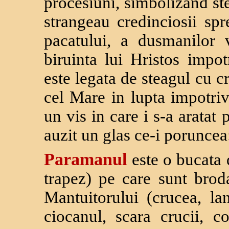
procesiuni, simbolizand ste
strangeau credinciosii spr
pacatului, a dusmanilor v
biruinta lui Hristos impo
este legata de steagul cu c
cel Mare in lupta impotri
un vis in care i s-a aratat 
auzit un glas ce-i porunce
Paramanul
este o bucata 
trapez) pe care sunt brod
Mantuitorului (crucea, lan
ciocanul, scara crucii, c