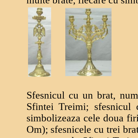
multe brate, fiecare cu sim
Sfesnicul cu un brat, nu
Sfintei Treimi; sfesnicu
simbolizeaza cele doua fi
Om); sfesnicele cu trei bra