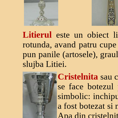
Litierul
este un obiect l
rotunda, avand patru cupe 
pun panile (artosele), graul
slujba Litiei.
Cristelnita
sau c
se face botezul
simbolic: inchipu
a fost botezat si
Apa din cristelni