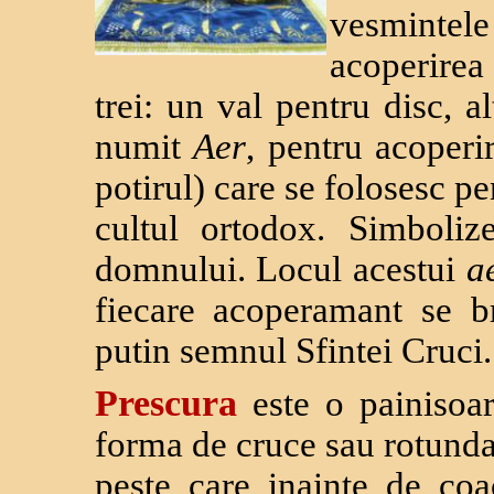
vesmintel
acoperirea 
trei: un val pentru disc, a
numit
Aer
, pentru acoperi
potirul) care se folosesc pe
cultul ortodox. Simboli
domnului. Locul acestui
a
fiecare acoperamant se b
putin semnul Sfintei Cruci.
Prescura
este o painisoa
forma de cruce sau rotunda,
peste care inainte de coa