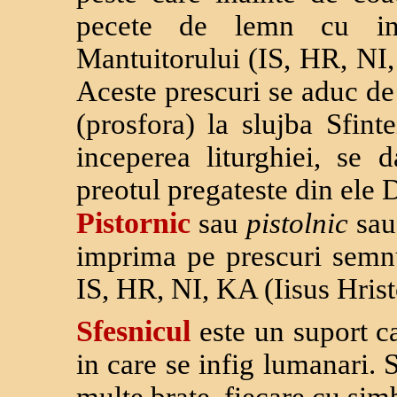
pecete de lemn cu ini
Mantuitorului (IS, HR, NI,
Aceste prescuri se aduc de
(prosfora) la slujba Sfint
inceperea liturghiei, se 
preotul pregateste din ele D
Pistornic
sau
pistolnic
sa
imprima pe prescuri semnul 
IS, HR, NI, KA (Iisus Hrist
Sfesnicul
este un suport c
in care se infig lumanari.