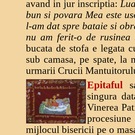
avand in jur inscriptia:
Lua
bun si povara Mea este u
l-am dat spre bataie si obr
nu am ferit-o de rusinea
bucata de stofa e legata c
sub camasa, pe spate, la m
urmarii Crucii Mantuitorul
Epitaful
s
singura dat
Vinerea Pat
procesiune
mijlocul bisericii pe o mas