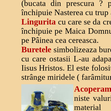
(bucata din prescura ? p
închipuie Nasterea cu trup
Lingurita
cu care se da cr
închipuie pe Maica Domnulu
pe Pâinea cea cereasca.
Buretele
simbolizeaza buret
cu care ostasii L-au adapa
Iisus Hristos. El este folosi
strânge miridele ( farâmitu
Acoperam
niste valur
material