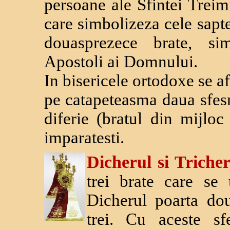
persoane ale Sfintei Treimi
care simbolizeza cele sapte
douasprezece brate, si
Apostoli ai Domnului.
In bisericele ortodoxe se af
pe catapeteasma daua sfesn
diferie (bratul din mijloc
imparatesti.
Dicherul si Triche
trei brate care se u
Dicherul poarta dou
trei. Cu aceste sf