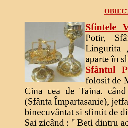
OBIEC
Sfintele
Potir, Sf
Lingurita 
aparte în sl
Sfântul 
folosit de 
Cina cea de Taina, când E
(Sfânta Împartasanie), jetfa
binecuvântat si sfintit de di
Sai zicând : " Beti dintru a