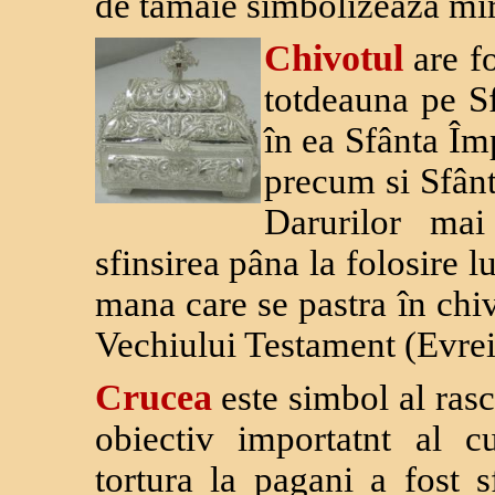
de tamâie simbolizeaza mi
Chivotul
are fo
totdeauna pe S
în ea Sfânta Îm
precum si Sfânt
Darurilor mai 
sfinsirea pâna la folosire 
mana care se pastra în chiv
Vechiului Testament (Evrei 
Crucea
este simbol al ras
obiectiv importatnt al cu
tortura la pagani a fost s